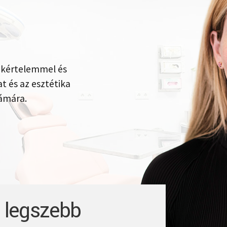
akértelemmel és
t és az esztétika
zámára.
 legszebb