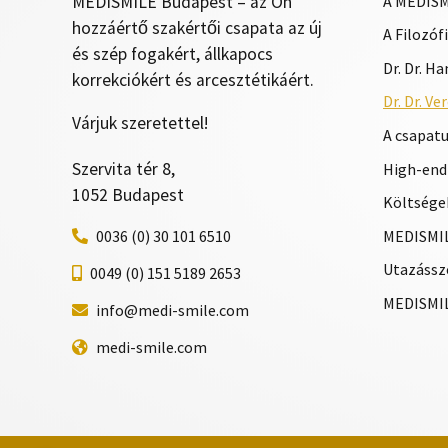
MEDISMILE Budapest – az Ön
A MEDISM
hozzáértő szakértői csapata az új
A Filozóf
és szép fogakért, állkapocs
Dr. Dr. H
korrekciókért és arcesztétikáért.
Dr. Dr. V
Várjuk szeretettel!
A csapat
Szervita tér 8,
High-end
1052 Budapest
Költségek
MEDISMIL
0036 (0) 30 101 6510
Utazássz
0049 (0) 151 5189 2653
MEDISMIL
info@medi-smile.com
medi-smile.com