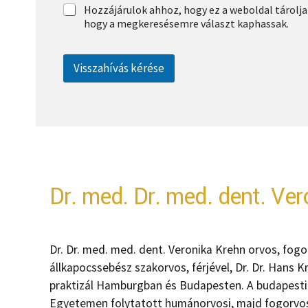
Hozzájárulok ahhoz, hogy ez a weboldal tárolj
hogy a megkeresésemre választ kaphassak.
Visszahívás kérése
Dr. med. Dr. med. dent. Ve
Dr. Dr. med. med. dent. Veronika Krehn orvos, fogor
állkapocssebész szakorvos, férjével, Dr. Dr. Hans 
praktizál Hamburgban és Budapesten. A budapest
Egyetemen folytatott humánorvosi, majd fogorvos