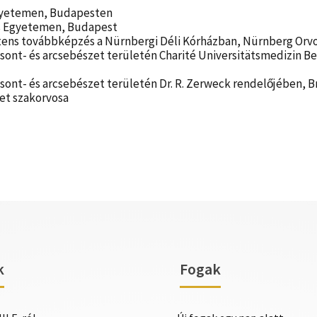
gyetemen, Budapesten
s Egyetemen, Budapest
ztens továbbképzés a Nürnbergi Déli Kórházban, Nürnberg Orvosi
lcsont- és arcsebészet területén Charité Universitätsmedizin B
lcsont- és arcsebészet területén Dr. R. Zerweck rendelőjében,
szet szakorvosa
k
Fogak