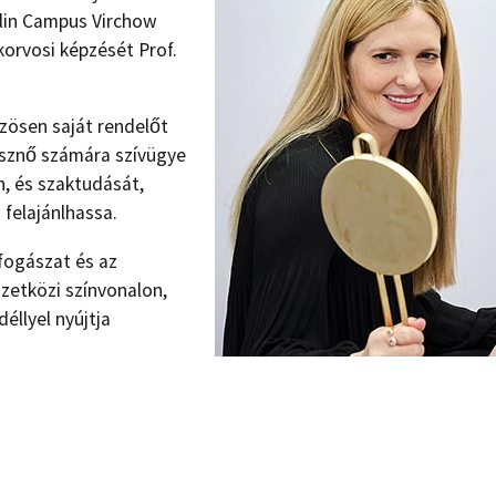
rlin Campus Virchow
korvosi képzését Prof.
özösen saját rendelőt
sznő számára szívügye
n, és szaktudását,
 felajánlhassa.
fogászat és az
zetközi színvonalon,
éllyel nyújtja