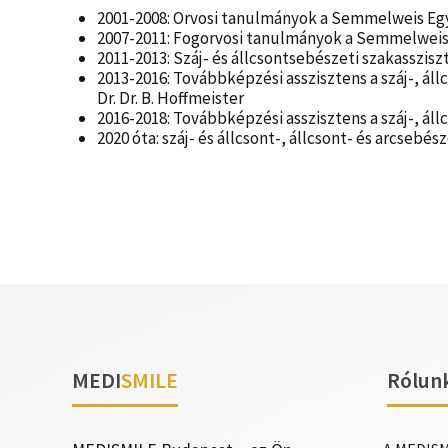
2001-2008: Orvosi tanulmányok a Semmelweis E
2007-2011: Fogorvosi tanulmányok a Semmelwei
2011-2013: Száj- és állcsontsebészeti szakasszis
2013-2016: Továbbképzési asszisztens a száj-, ál
Dr. Dr. B. Hoffmeister
2016-2018: Továbbképzési asszisztens a száj-, ál
2020 óta: száj- és állcsont-, állcsont- és arcsebé
MEDI
SMILE
Rólun