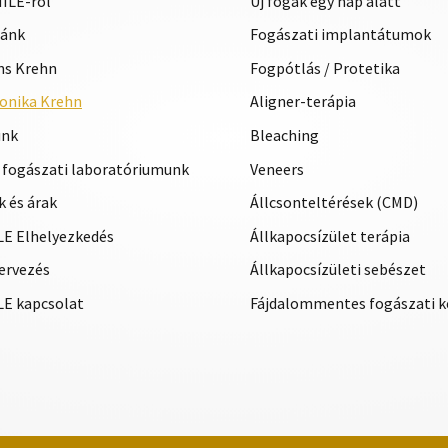
ILE-ról
Új fogak egy nap alatt
iánk
Fogászati implantátumok
ans Krehn
Fogpótlás / Protetika
eronika Krehn
Aligner-terápia
unk
Bleaching
 fogászati laboratóriumunk
Veneers
 és árak
Állcsonteltérések (CMD)
E Elhelyezkedés
Állkapocsízület terápia
ervezés
Állkapocsízületi sebészet
E kapcsolat
Fájdalommentes fogászati k