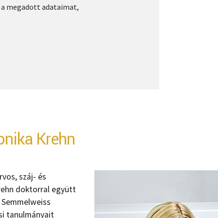
a a megadott adataimat,
ronika Krehn
vos, száj- és
Krehn doktorral együtt
i Semmelweiss
i tanulmányait