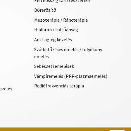
Élethosszig tartó esztétika
Bőrerősítő
Mezoterápia / Ráncterápia
Hialuron / töltőanyag
Anti-aging kezelés
Szálbefűzéses emelés / folyékony
emelés
Sebészeti emelések
Vámpíremelés (PRP-plazmaemelés)
Radiófrekvenciás terápia
ezelés