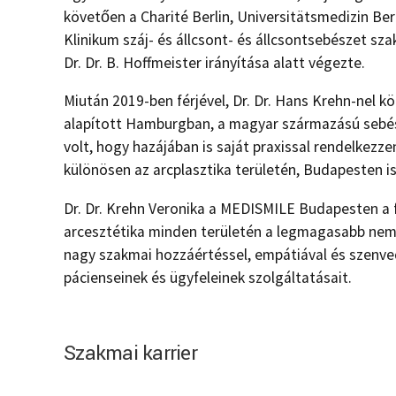
követően a Charité Berlin, Universitätsmedizin Be
Klinikum száj- és állcsont- és állcsontsebészet sza
Dr. Dr. B. Hoffmeister irányítása alatt végezte.
Miután 2019-ben férjével, Dr. Dr. Hans Krehn-nel k
alapított Hamburgban, a magyar származású sebé
volt, hogy hazájában is saját praxissal rendelkezze
különösen az arcplasztika területén, Budapesten is
Dr. Dr. Krehn Veronika a MEDISMILE Budapesten a 
arcesztétika minden területén a legmagasabb nem
nagy szakmai hozzáértéssel, empátiával és szenved
pácienseinek és ügyfeleinek szolgáltatásait.
Szakmai karrier