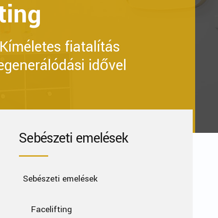
ting
 Kíméletes fiatalítás
egenerálódási idővel
Sebészeti emelések
Sebészeti emelések
Facelifting