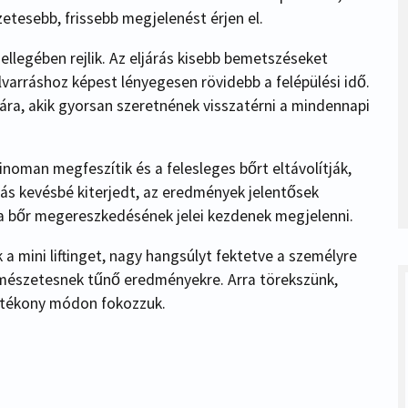
zetesebb, frissebb megjelenést érjen el.
jellegében rejlik. Az eljárás kisebb bemetszéseket
lvarráshoz képest lényegesen rövidebb a felépülési idő.
ámára, akik gyorsan szeretnének visszatérni a mindennapi
inoman megfeszítik és a felesleges bőrt eltávolítják,
árás kevésbé kiterjedt, az eredmények jelentősek
 a bőr megereszkedésének jelei kezdenek megjelenni.
a mini liftinget, nagy hangsúlyt fektetve a személyre
ermészetesnek tűnő eredményekre. Arra törekszünk,
atékony módon fokozzuk.