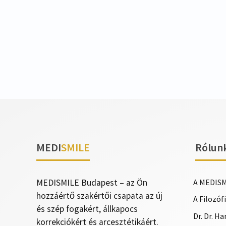
MEDI
SMILE
Rólun
MEDISMILE Budapest – az Ön
A MEDISM
hozzáértő szakértői csapata az új
A Filozóf
és szép fogakért, állkapocs
Dr. Dr. H
korrekciókért és arcesztétikáért.