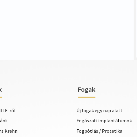
k
Fogak
ILE-ról
Új fogak egy nap alatt
iánk
Fogászati implantátumok
ans Krehn
Fogpótlás / Protetika