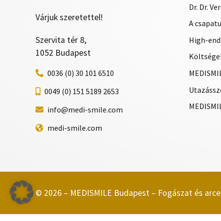
Dr. Dr. V
Várjuk szeretettel!
A csapat
Szervita tér 8,
High-end
1052 Budapest
Költségek
MEDISMIL
0036 (0) 30 101 6510
Utazássz
0049 (0) 151 5189 2653
MEDISMIL
info@medi-smile.com
medi-smile.com
© 2026 – MEDISMILE Budapest – Fogászat és arce