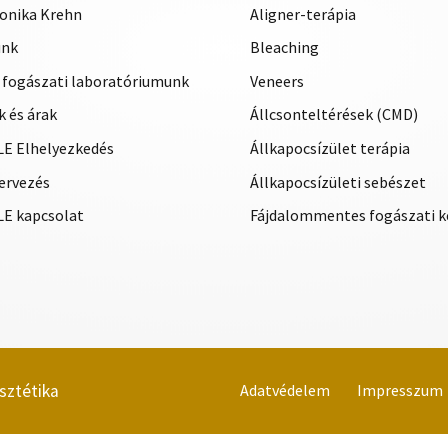
eronika Krehn
Aligner-terápia
unk
Bleaching
 fogászati laboratóriumunk
Veneers
 és árak
Állcsonteltérések (CMD)
E Elhelyezkedés
Állkapocsízület terápia
ervezés
Állkapocsízületi sebészet
E kapcsolat
Fájdalommentes fogászati k
sztétika
Adatvédelem
Impresszum