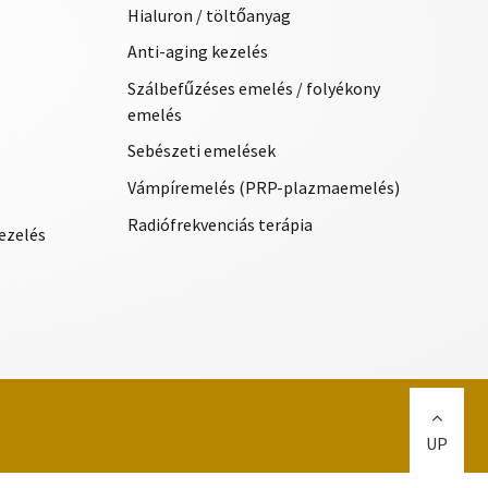
Hialuron / töltőanyag
Anti-aging kezelés
Szálbefűzéses emelés / folyékony
emelés
Sebészeti emelések
Vámpíremelés (PRP-plazmaemelés)
Radiófrekvenciás terápia
ezelés
UP