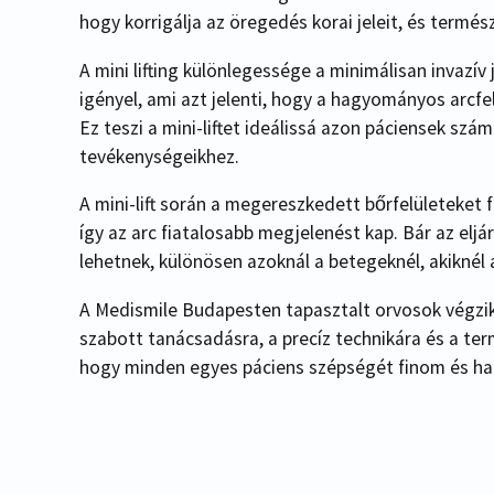
hogy korrigálja az öregedés korai jeleit, és termés
A mini lifting különlegessége a minimálisan invazív 
igényel, ami azt jelenti, hogy a hagyományos arcfe
Ez teszi a mini-liftet ideálissá azon páciensek sz
tevékenységeikhez.
A mini-lift során a megereszkedett bőrfelületeket f
így az arc fiatalosabb megjelenést kap. Bár az elj
lehetnek, különösen azoknál a betegeknél, akiknél
A Medismile Budapesten tapasztalt orvosok végzik 
szabott tanácsadásra, a precíz technikára és a t
hogy minden egyes páciens szépségét finom és h