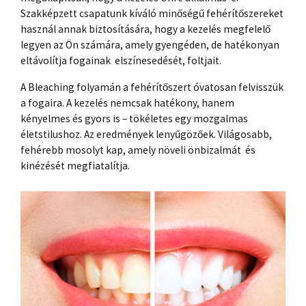
Szakképzett csapatunk kíváló minőségű fehérítőszereket
használ annak biztosítására, hogy a kezelés megfelelő
legyen az Ön számára, amely gyengéden, de hatékonyan
eltávolítja fogainak elszínesedését, foltjait.
A Bleaching folyamán a fehérítőszert óvatosan felvisszük
a fogaira. A kezelés nemcsak hatékony, hanem
kényelmes és gyors is – tökéletes egy mozgalmas
életstilushoz. Az eredmények lenyűgözőek. Világosabb,
fehérebb mosolyt kap, amely növeli önbizalmát és
kinézését megfiatalítja.