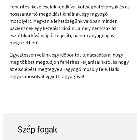
Fehérítési kezeléseink rendkívül költséghatékonyak és és
hosszantartó megoldást kínálnak egy ragyogó
mosolyért. Megvan a lehetőségünk valóban minden
paciensnek egy kezelést kínálni, amely nemcsak az
esztétikai kívánságát teljesíti, hanem anyagilag is
megfizethető.
Egyeztessen velünk egy időpontot tanácsadásra, hogy
még többet megtudjon fehérítési-eljárásainkról és hogy
az elsőlépést megtegye a ragyogó mosoly felé. Hadd
tegyük mosolyát együtt ragyogóvá!
Szép fogak