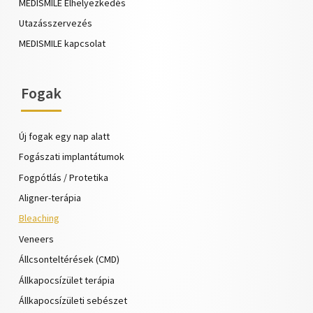
MEDISMILE Elhelyezkedés
Utazásszervezés
MEDISMILE kapcsolat
Fogak
Új fogak egy nap alatt
Fogászati implantátumok
Fogpótlás / Protetika
Aligner-terápia
Bleaching
Veneers
Állcsonteltérések (CMD)
Állkapocsízület terápia
Állkapocsízületi sebészet