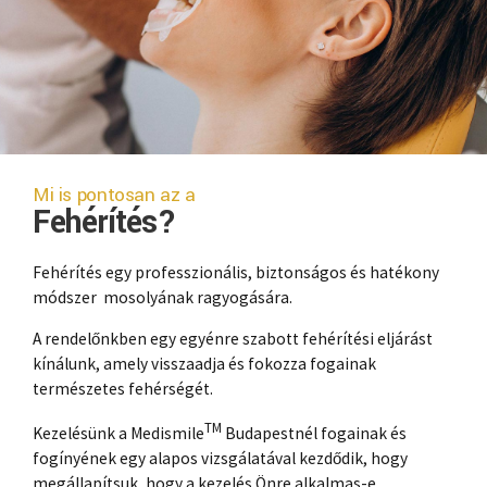
Mi is pontosan az a
Fehérítés?
Fehérítés egy professzionális, biztonságos és hatékony
módszer mosolyának ragyogására.
A rendelőnkben egy egyénre szabott fehérítési eljárást
kínálunk, amely visszaadja és fokozza fogainak
természetes fehérségét.
TM
Kezelésünk a Medismile
Budapestnél fogainak és
fogínyének egy alapos vizsgálatával kezdődik, hogy
megállapítsuk, hogy a kezelés Önre alkalmas-e.