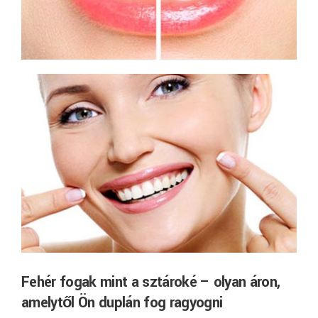
Fehér fogak mint a sztároké – olyan áron,
amelytől Ön duplán fog ragyogni