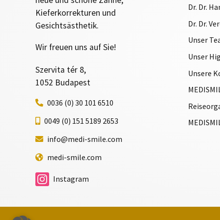
neue und schöne Zähne,
Dr. Dr. H
Kieferkorrekturen und
Dr. Dr. V
Gesichtsästhetik.
Unser T
Wir freuen uns auf Sie!
Unser Hi
Szervita tér 8,
Unsere K
1052 Budapest
MEDISMIL
0036 (0) 30 101 6510
Reiseorg
0049 (0) 151 5189 2653
MEDISMI
info@medi-smile.com
medi-smile.com
Instagram