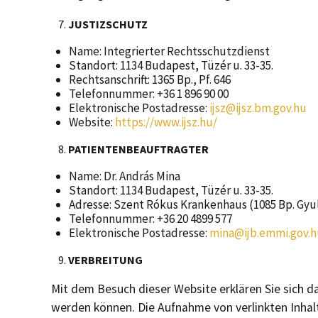
JUSTIZSCHUTZ
Name: Integrierter Rechtsschutzdienst
Standort: 1134 Budapest, Tüzér u. 33-35.
Rechtsanschrift: 1365 Bp., Pf. 646
Telefonnummer: +36 1 896 90 00
Elektronische Postadresse:
ijsz@ijsz.bm.gov.hu
Website:
https://www.ijsz.hu/
PATIENTENBEAUFTRAGTER
Name: Dr. András Mina
Standort: 1134 Budapest, Tüzér u. 33-35.
Adresse: Szent Rókus Krankenhaus (1085 Bp. Gyulai
Telefonnummer: +36 20 4899 577
Elektronische Postadresse:
mina@ijb.emmi.gov.h
VERBREITUNG
Mit dem Besuch dieser Website erklären Sie sich da
werden können. Die Aufnahme von verlinkten Inhalte