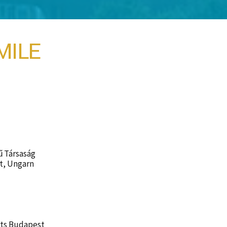
MILE
ű Társaság
st, Ungarn
hts Budapest