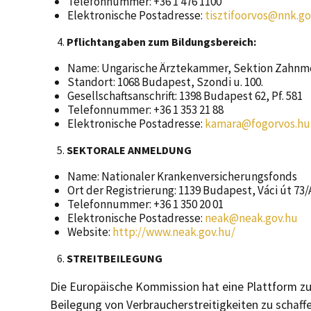
Telefonnummer: +36 1 476 1100
Elektronische Postadresse:
tisztifoorvos@nnk.go
Pflichtangaben zum Bildungsbereich:
Name: Ungarische Ärztekammer, Sektion Zahnm
Standort: 1068 Budapest, Szondi u. 100.
Gesellschaftsanschrift: 1398 Budapest 62, Pf. 581
Telefonnummer: +36 1 353 21 88
Elektronische Postadresse:
kamara@fogorvos.hu
SEKTORALE ANMELDUNG
Name: Nationaler Krankenversicherungsfonds
Ort der Registrierung: 1139 Budapest, Váci út 73/
Telefonnummer: +36 1 350 20 01
Elektronische Postadresse:
neak@neak.gov.hu
Website:
http://www.neak.gov.hu/
STREITBEILEGUNG
Die Europäische Kommission hat eine Plattform zur
Beilegung von Verbraucherstreitigkeiten zu schaffe