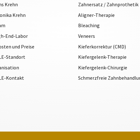
ans Krehn
Zahnersatz / Zahnprothetik
eronika Krehn
Aligner-Therapie
eam
Bleaching
gh-End-Labor
Veneers
osten und Preise
Kieferkorrektur (CMD)
E-Standort
Kiefergelenk-Therapie
anisation
Kiefergelenk-Chirurgie
LE-Kontakt
Schmerzfreie Zahnbehandlu