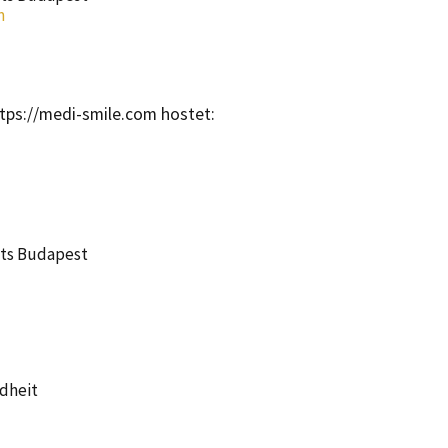
m
ps://medi-smile.com hostet:
hts Budapest
u
dheit