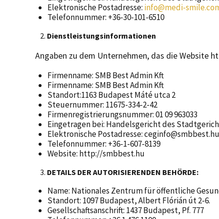
Elektronische Postadresse:
info@medi-smile.co
Telefonnummer: +36-30-101-6510
Dienstleistungsinformationen
Angaben zu dem Unternehmen, das die Website htt
Firmenname: SMB Best Admin Kft
Firmenname: SMB Best Admin Kft
Standort:1163 Budapest Máté utca 2
Steuernummer: 11675-334-2-42
Firmenregistrierungsnummer: 01 09 963033
Eingetragen bei: Handelsgericht des Stadtgeric
Elektronische Postadresse: ceginfo@smbbest.h
Telefonnummer: +36-1-607-8139
Website: http://smbbest.hu
DETAILS DER AUTORISIERENDEN BEHÖRDE:
Name: Nationales Zentrum für öffentliche Gesun
Standort: 1097 Budapest, Albert Flórián út 2-6.
Gesellschaftsanschrift: 1437 Budapest, Pf. 777