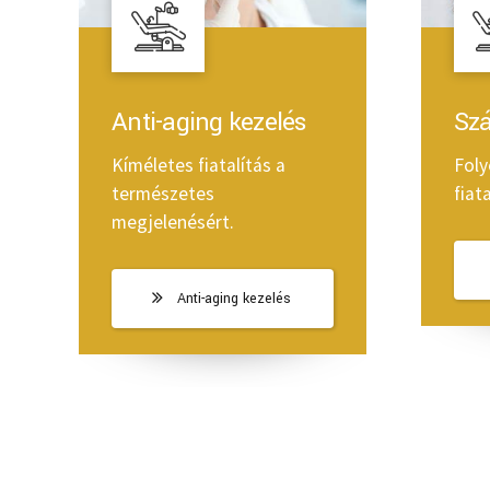
Anti-aging kezelés
Szá
Kíméletes fiatalítás a
Foly
természetes
fiata
megjelenésért.
Anti-aging kezelés