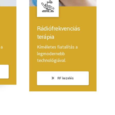
Rádiófrekvenciás
terápia
 a
Kíméletes fiatalítás a
legmodernebb
technológiával.
RF kezelés