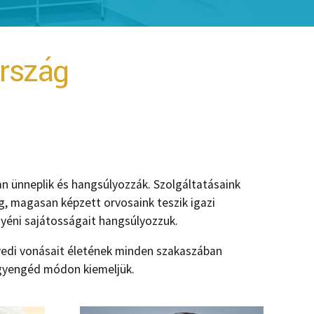
ország
n ünneplik és hangsúlyozzák. Szolgáltatásaink
ig, magasan képzett orvosaink teszik igazi
gyéni sajátosságait hangsúlyozzuk.
yedi vonásait életének minden szakaszában
 gyengéd módon kiemeljük.