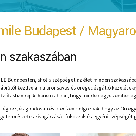
smile Budapest / Magyar
en szakaszában
LE Budapesten, ahol a szépséget az élet minden szakaszába
 terápiától kezdve a hialuronsavas és öregedésgátló kezelések
atalításban rejlik, hanem abban, hogy minden egyes ember e
séghez, és gondosan és precízen dolgoznak, hogy az Ön eg
ogy természetes kisugárzását fokozzuk és egyéni szépségét