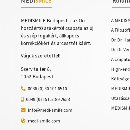
MEDI
SMILE
Rólun
MEDISMILE Budapest – az Ön
A MEDISM
hozzáértő szakértői csapata az új
A Filozóf
és szép fogakért, állkapocs
Dr. Dr. H
korrekciókért és arcesztétikáért.
Dr. Dr. V
Várjuk szeretettel!
A csapat
Szervita tér 8,
High-end
1052 Budapest
Költségek
MEDISMIL
0036 (0) 30 101 6510
Utazássz
0049 (0) 151 5189 2653
MEDISMIL
info@medi-smile.com
medi-smile.com