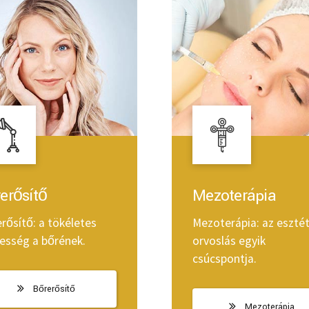
erősítő
Mezoterápia
rősítő: a tökéletes
Mezoterápia: az esztét
sesség a bőrének.
orvoslás egyik
csúcspontja.
Bőrerősítő
Mezoterápia