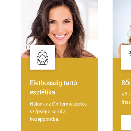
Élethosszig tartó
Bőr
esztétika
Bőre
fris
Nálunk az Ön természetes
szépsége kerül a
középpontba.