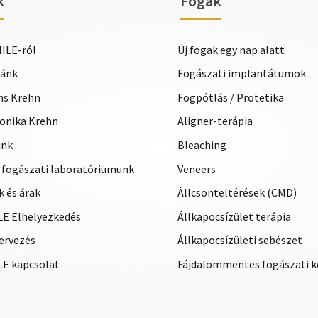
k
Fogak
ILE-ról
Új fogak egy nap alatt
iánk
Fogászati implantátumok
ans Krehn
Fogpótlás / Protetika
eronika Krehn
Aligner-terápia
unk
Bleaching
 fogászati laboratóriumunk
Veneers
 és árak
Állcsonteltérések (CMD)
E Elhelyezkedés
Állkapocsízület terápia
ervezés
Állkapocsízületi sebészet
E kapcsolat
Fájdalommentes fogászati k