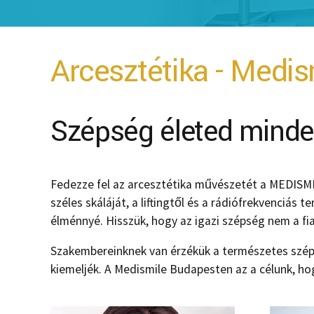
Arcesztétika - Medi
Szépség életed mind
Fedezze fel az arcesztétika művészetét a MEDISMI
széles skáláját, a liftingtől és a rádiófrekvenciás
élménnyé. Hisszük, hogy az igazi szépség nem a fi
Szakembereinknek van érzékük a természetes szép
kiemeljék. A Medismile Budapesten az a célunk, h