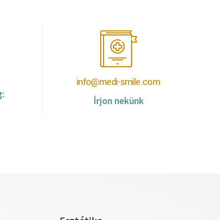
info@medi-smile.com
g:
Írjon nekünk