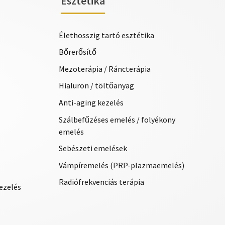
Esztétika
Élethosszig tartó esztétika
Bőrerősítő
Mezoterápia / Ráncterápia
Hialuron / töltőanyag
Anti-aging kezelés
Szálbefűzéses emelés / folyékony
emelés
Sebészeti emelések
Vámpíremelés (PRP-plazmaemelés)
Radiófrekvenciás terápia
ezelés