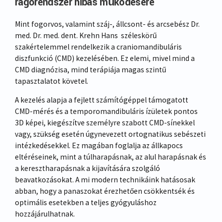
rágórendszer hibás működésére
Mint fogorvos, valamint száj-, állcsont- és arcsebész Dr.
med. Dr. med. dent. Krehn Hans széleskörű
szakértelemmel rendelkezik a craniomandibuláris
diszfunkció (CMD) kezelésében. Ez elemi, mivel mind a
CMD diagnózisa, mind terápiája magas szintű
tapasztalatot követel.
A kezelés alapja a fejlett számítógéppel támogatott
CMD-mérés és a temporomandibuláris ízületek pontos
3D képei, kiegészítve személyre szabott CMD-sínekkel
vagy, szükség esetén úgynevezett ortognatikus sebészeti
intézkedésekkel. Ez magában foglalja az állkapocs
eltéréseinek, mint a túlharapásnak, az alul harapásnak és
a keresztharapásnak a kijavítására szolgáló
beavatkozásokat. A mi modern technikáink hatásosak
abban, hogy a panaszokat érezhetően csökkentsék és
optimális esetekben a teljes gyógyuláshoz
hozzájárulhatnak.