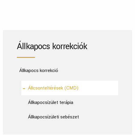
Állkapocs korrekciók
Állkapocs korrekció
Állcsonteltérések (CMD)
Állkapocsízület terápia
Állkapocsízületi sebészet