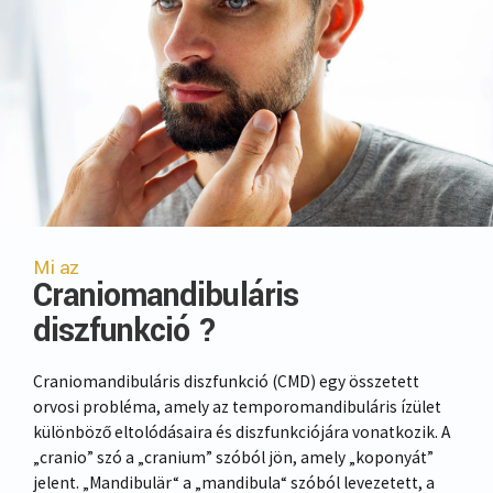
Mi az
Craniomandibuláris
diszfunkció ?
Craniomandibuláris diszfunkció (CMD) egy összetett
orvosi probléma, amely az temporomandibuláris ízület
különböző eltolódásaira és diszfunkciójára vonatkozik. A
„cranio” szó a „cranium” szóból jön, amely „koponyát”
jelent. „Mandibulär“ a „mandibula“ szóból levezetett, a