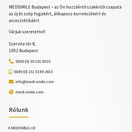
MEDISMILE Budapest – az Ön hozzáértő szakértői csapata
az új és szép fogakért, állkapocs korrekciókért és
arcesztétikáért.
Várjuk szeretettel!
Szervita tér 8,
1052 Budapest
0036 (0) 30 101 6510
0049 (0) 151 5189 2653
info@medi-smile.com
medi-smile.com
Rólunk
A MEDISMILE-ról