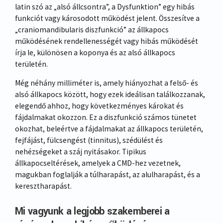
latin szó az „alsó állcsontra”, a Dysfunktion” egy hibás
funkciót vagy károsodott működést jelent. Összesítve a
„craniomandibularis diszfunkció” az állkapocs
működésének rendellenességét vagy hibás működését
írja le, különösen a koponya és az alsó állkapocs
területén.
Még néhány milliméter is, amely hiányozhat a felső- és
alsó állkapocs között, hogy ezek ideálisan találkozzanak,
elegendő ahhoz, hogy következményes károkat és
fájdalmakat okozzon. Ez a diszfunkció számos tünetet
okozhat, beleértve a fájdalmakat az állkapocs területén,
fejfájást, fülcsengést (tinnitus), szédülést és
nehézségeket a száj nyitásakor. Tipikus
állkapocseltérések, amelyek a CMD-hez vezetnek,
magukban foglalják a túlharapást, az alulharapást, és a
keresztharapást.
Mi vagyunk a legjobb szakemberei a