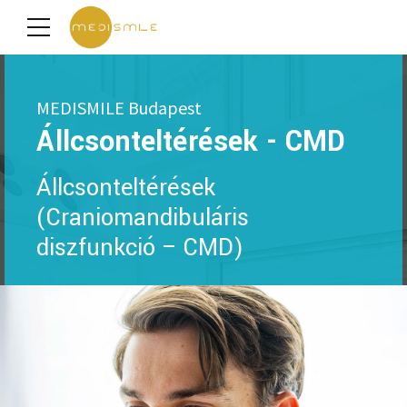
MEDISMILE Budapest
Állcsonteltérések - CMD
Állcsonteltérések
(Craniomandibuláris
diszfunkció – CMD)